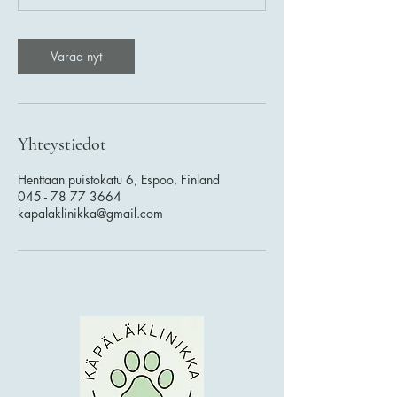
n
Varaa nyt
Yhteystiedot
Henttaan puistokatu 6, Espoo, Finland
045 - 78 77 3664
kapalaklinikka@gmail.com