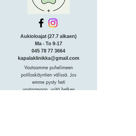
Aukioloajat (27.7 alkaen)
Ma - To 9-17
045 78 77 3664
kapalaklinikka@gmail.com
Vastaamme puhelimeen
potilaskäyntien välissä. Jos
emme pysty heti
vastaamaan, yritä hetken
kuluttua uudelleen.
Henttaan puistokatu 6
02250 Espoo
Tietosuojaseloste