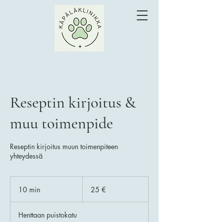
Reseptin kirjoitus &
muu toimenpide
Reseptin kirjoitus muun toimenpiteen
yhteydessä
25
euroa
10 min
1
25 €
0
m
Henttaan puistokatu
i