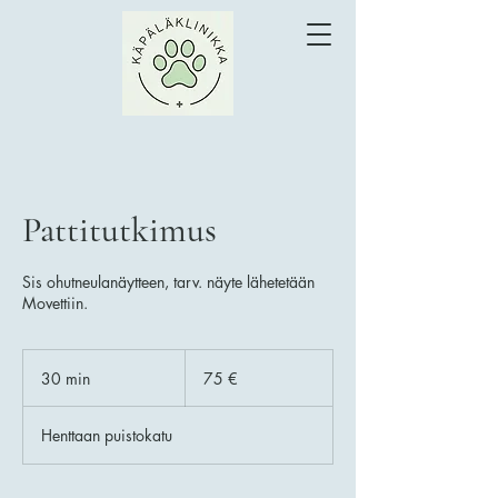
Pattitutkimus
Sis ohutneulanäytteen, tarv. näyte lähetetään
Movettiin.
75
euroa
30 min
3
75 €
0
m
Henttaan puistokatu
i
n