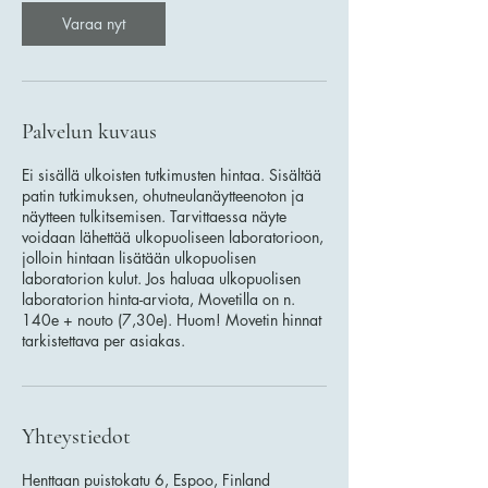
Varaa nyt
Palvelun kuvaus
Ei sisällä ulkoisten tutkimusten hintaa. Sisältää
patin tutkimuksen, ohutneulanäytteenoton ja
näytteen tulkitsemisen. Tarvittaessa näyte
voidaan lähettää ulkopuoliseen laboratorioon,
jolloin hintaan lisätään ulkopuolisen
laboratorion kulut. Jos haluaa ulkopuolisen
laboratorion hinta-arviota, Movetilla on n.
140e + nouto (7,30e). Huom! Movetin hinnat
tarkistettava per asiakas.
Yhteystiedot
Henttaan puistokatu 6, Espoo, Finland