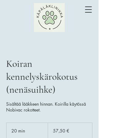
Koiran
kennelyskärokotus
(nenäsuihke)
Sisältää lääkkeen hinnan. Koirilla käytössä
Nobivac rokotteet.
57,50
euroa
20 min
2
57,50 €
0