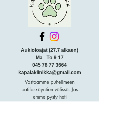
Aukioloajat (27.7 alkaen)
Ma - To 9-17
045 78 77 3664
kapalaklinikka@gmail.com
Vastaamme puhelimeen
potilaskäyntien välissä. Jos
emme pysty heti
vastaamaan, yritä hetken
kuluttua uudelleen.
Henttaan puistokatu 6
02250 Espoo