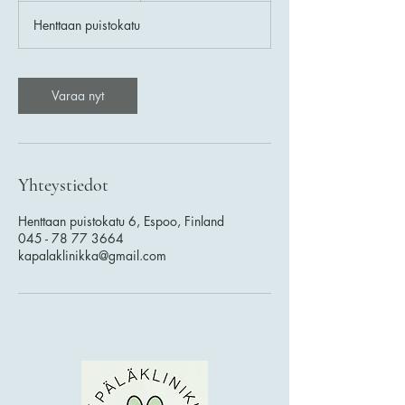
m
Henttaan puistokatu
i
n
Varaa nyt
Yhteystiedot
Henttaan puistokatu 6, Espoo, Finland
045 - 78 77 3664
kapalaklinikka@gmail.com