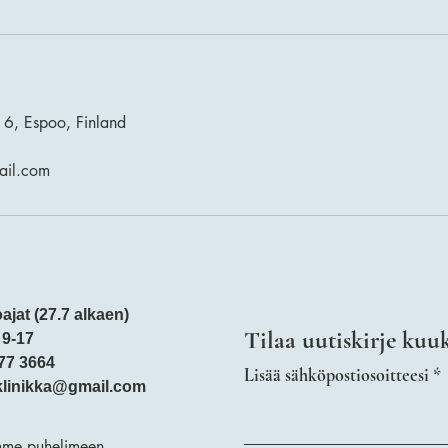
 6, Espoo, Finland
ail.com
ajat (27.7 alkaen)
Tilaa uutiskirje kuu
 9-17
77 3664
Lisää sähköpostiosoitteesi
klinikka@gmail.com
me puhelimeen