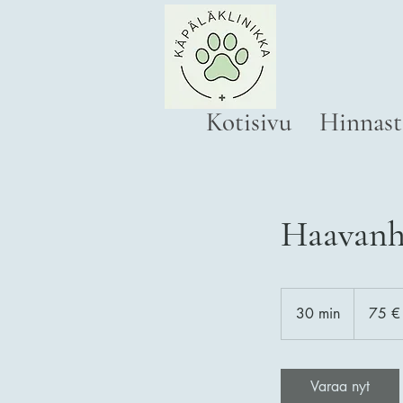
Kotisivu
Hinnast
Haavanh
75
euroa
30 min
3
75 €
0
m
i
Varaa nyt
n