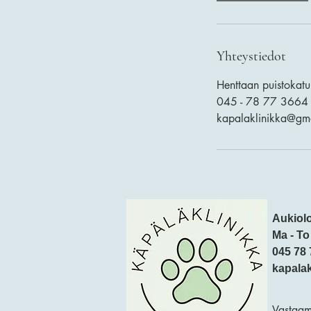
Yhteystiedot
Henttaan puistokatu
045 - 78 77 3664
kapalaklinikka@gm
Aukiolo
Ma - To
045 78 
kapala
Vastaam