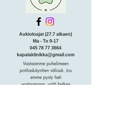
Aukioloajat (27.7 alkaen)
Ma - To 9-17
045 78 77 3664
kapalaklinikka@gmail.com
Vastaamme puhelimeen
potilaskäyntien välissä. Jos
emme pysty heti
vastaamaan, yritä hetken
kuluttua uudelleen.
Henttaan puistokatu 6
02250 Espoo
Tietosuojaseloste