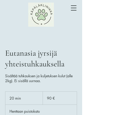
Eutanasia jyrsijä
yhteistuhkauksella
Sisältää tuhkauksen ja kuljetuksen kulut (alle
2kg). Ei sisällä uurnaa.
90
euroa
20 min
2
90 €
0
m
Henttaan puistokatu
i