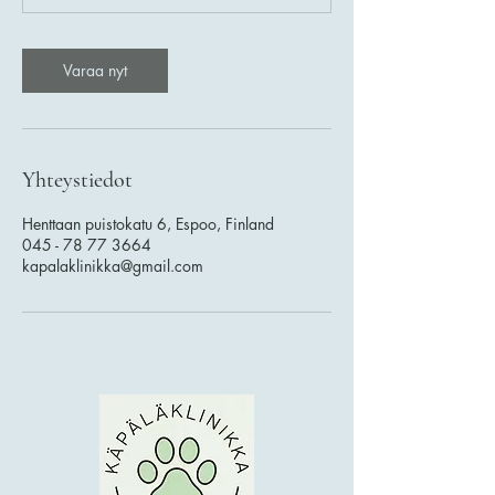
n
Varaa nyt
Yhteystiedot
Henttaan puistokatu 6, Espoo, Finland
045 - 78 77 3664
kapalaklinikka@gmail.com