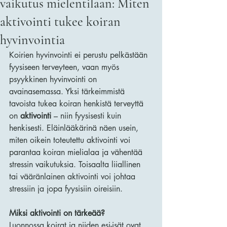
vaikutus mielentilaan: Miten
aktivointi tukee koiran
hyvinvointia
Koirien hyvinvointi ei perustu pelkästään 
fyysiseen terveyteen, vaan myös 
psyykkinen hyvinvointi on 
avainasemassa. Yksi tärkeimmistä 
tavoista tukea koiran henkistä terveyttä 
on 
aktivointi
 – niin fyysisesti kuin 
henkisesti. Eläinlääkärinä näen usein, 
miten oikein toteutettu aktivointi voi 
parantaa koiran mielialaa ja vähentää 
stressin vaikutuksia. Toisaalta liiallinen 
tai vääränlainen aktivointi voi johtaa 
stressiin ja jopa fyysisiin oireisiin.
Miksi aktivointi on tärkeää?
Luonnossa koirat ja niiden esi-isät ovat 