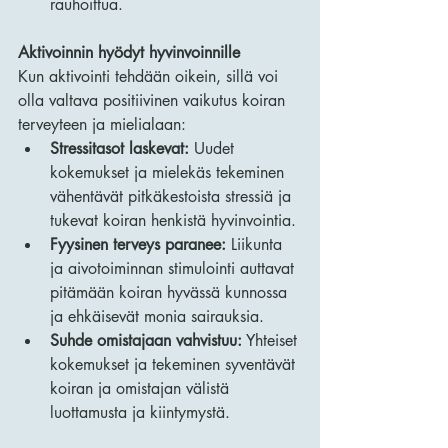
rauhoittua.
Aktivoinnin hyödyt hyvinvoinnille
Kun aktivointi tehdään oikein, sillä voi 
olla valtava positiivinen vaikutus koiran 
terveyteen ja mielialaan:
Stressitasot laskevat:
 Uudet 
kokemukset ja mielekäs tekeminen 
vähentävät pitkäkestoista stressiä ja 
tukevat koiran henkistä hyvinvointia.
Fyysinen terveys paranee:
 Liikunta 
ja aivotoiminnan stimulointi auttavat 
pitämään koiran hyvässä kunnossa 
ja ehkäisevät monia sairauksia.
Suhde omistajaan vahvistuu:
 Yhteiset 
kokemukset ja tekeminen syventävät 
koiran ja omistajan välistä 
luottamusta ja kiintymystä.