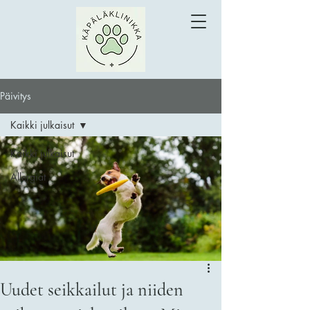
Päivitys
Kaikki julkaisut
Kaikki julkaisut
Allergiat
Uudet seikkailut ja niiden