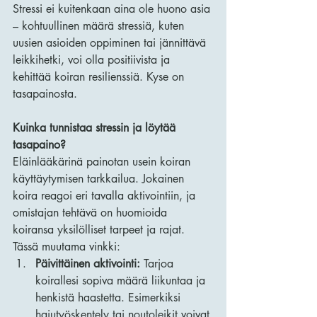
Stressi ei kuitenkaan aina ole huono asia 
– kohtuullinen määrä stressiä, kuten 
uusien asioiden oppiminen tai jännittävä 
leikkihetki, voi olla positiivista ja 
kehittää koiran resilienssiä. Kyse on 
tasapainosta.
Kuinka tunnistaa stressin ja löytää 
tasapaino?
Eläinlääkärinä painotan usein koiran 
käyttäytymisen tarkkailua. Jokainen 
koira reagoi eri tavalla aktivointiin, ja 
omistajan tehtävä on huomioida 
koiransa yksilölliset tarpeet ja rajat.
Tässä muutama vinkki:
Päivittäinen aktivointi:
 Tarjoa 
koirallesi sopiva määrä liikuntaa ja 
henkistä haastetta. Esimerkiksi 
hajutyöskentely tai noutoleikit voivat 