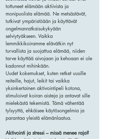
tottuneet elämään aktiivista ja 
monipuolista elämää. Ne metsästävät, 
tutkivat ympäristöään ja käyttävät 
ongelmanratkaisukykyään 
selviytyäkseen. Vaikka 
lemmikkikoiramme elävätkin nyt 
turvallista ja suojattua elämää, niiden 
tarve käyttää aivojaan ja kehoaan ei ole 
kadonnut mihinkään.
Uudet kokemukset, kuten retket uusille 
reiteille, hajut, leikit tai vaikka 
yksinkertainen aktivointipeli kotona, 
stimuloivat koiran aisteja ja antavat sille 
mielekästä tekemistä. Tämä vähentää 
tylsyyttä, ehkäisee käytösongelmia ja 
parantaa yleistä elämänlaatua.
Aktivointi ja stressi – missä menee raja?