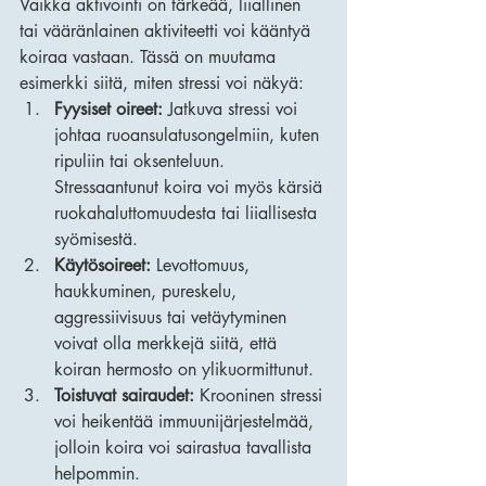
Vaikka aktivointi on tärkeää, liiallinen 
tai vääränlainen aktiviteetti voi kääntyä 
koiraa vastaan. Tässä on muutama 
esimerkki siitä, miten stressi voi näkyä:
Fyysiset oireet:
 Jatkuva stressi voi 
johtaa ruoansulatusongelmiin, kuten 
ripuliin tai oksenteluun. 
Stressaantunut koira voi myös kärsiä 
ruokahaluttomuudesta tai liiallisesta 
syömisestä.
Käytösoireet:
 Levottomuus, 
haukkuminen, pureskelu, 
aggressiivisuus tai vetäytyminen 
voivat olla merkkejä siitä, että 
koiran hermosto on ylikuormittunut.
Toistuvat sairaudet:
 Krooninen stressi 
voi heikentää immuunijärjestelmää, 
jolloin koira voi sairastua tavallista 
helpommin.