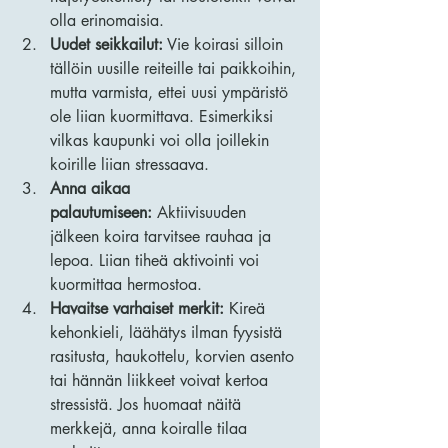
olla erinomaisia.
Uudet seikkailut:
 Vie koirasi silloin 
tällöin uusille reiteille tai paikkoihin, 
mutta varmista, ettei uusi ympäristö 
ole liian kuormittava. Esimerkiksi 
vilkas kaupunki voi olla joillekin 
koirille liian stressaava.
Anna aikaa 
palautumiseen:
 Aktiivisuuden 
jälkeen koira tarvitsee rauhaa ja 
lepoa. Liian tiheä aktivointi voi 
kuormittaa hermostoa.
Havaitse varhaiset merkit:
 Kireä 
kehonkieli, läähätys ilman fyysistä 
rasitusta, haukottelu, korvien asento 
tai hännän liikkeet voivat kertoa 
stressistä. Jos huomaat näitä 
merkkejä, anna koiralle tilaa 