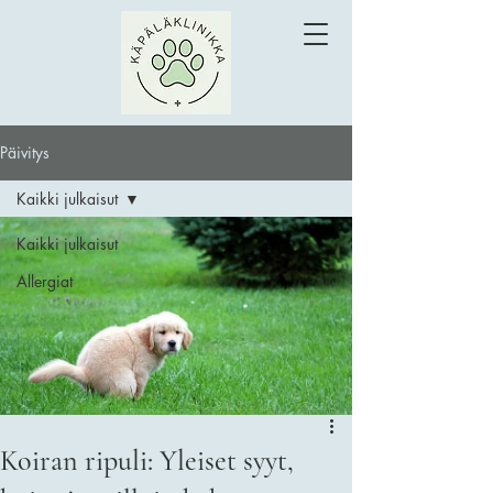
Päivitys
Kaikki julkaisut
Kaikki julkaisut
Allergiat
Koiran ripuli: Yleiset syyt,