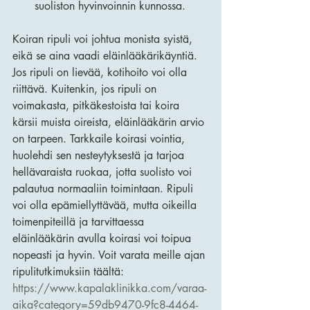
suoliston hyvinvoinnin kunnossa.
Koiran ripuli voi johtua monista syistä, 
eikä se aina vaadi eläinlääkärikäyntiä. 
Jos ripuli on lievää, kotihoito voi olla 
riittävä. Kuitenkin, jos ripuli on 
voimakasta, pitkäkestoista tai koira 
kärsii muista oireista, eläinlääkärin arvio 
on tarpeen. Tarkkaile koirasi vointia, 
huolehdi sen nesteytyksestä ja tarjoa 
hellävaraista ruokaa, jotta suolisto voi 
palautua normaaliin toimintaan. Ripuli 
voi olla epämiellyttävää, mutta oikeilla 
toimenpiteillä ja tarvittaessa 
eläinlääkärin avulla koirasi voi toipua 
nopeasti ja hyvin. Voit varata meille ajan 
ripulitutkimuksiin täältä: 
https://www.kapalaklinikka.com/varaa-
aika?category=59db9470-9fc8-4464-