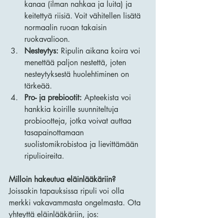
kanaa (ilman nahkaa ja luita) ja 
keitettyä riisiä. Voit vähitellen lisätä 
normaalin ruoan takaisin 
ruokavalioon.
Nesteytys:
 Ripulin aikana koira voi 
menettää paljon nestettä, joten 
nesteytyksestä huolehtiminen on 
tärkeää.
Pro- ja prebiootit:
 Apteekista voi 
hankkia koirille suunniteltuja 
probiootteja, jotka voivat auttaa 
tasapainottamaan 
suolistomikrobistoa ja lievittämään 
ripulioireita.
Milloin hakeutua eläinlääkäriin?
Joissakin tapauksissa ripuli voi olla 
merkki vakavammasta ongelmasta. Ota 
yhteyttä eläinlääkäriin, jos: