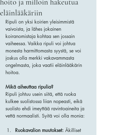
hoito ja milloin hakeutua
eläinlääkäriin
Ripuli on yksi koirien yleisimmistä 
vaivoista, ja lähes jokainen 
koiranomistaja kohtaa sen jossain 
vaiheessa. Vaikka ripuli voi johtua 
monesta harmittomasta syystä, se voi 
joskus olla merkki vakavammasta 
ongelmasta, joka vaatii eläinlääkärin 
hoitoa. 
Mikä aiheuttaa ripulia?
Ripuli johtuu usein siitä, että ruoka 
kulkee suolistossa liian nopeasti, eikä 
suolisto ehdi imeyttää ravintoaineita ja 
vettä normaalisti. Syitä voi olla monia:
Ruokavalion muutokset:
 Äkilliset 