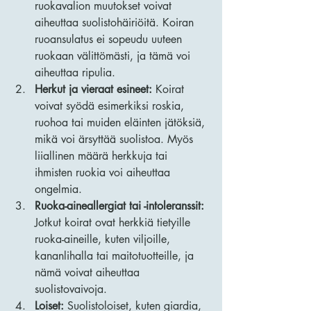
ruokavalion muutokset voivat 
aiheuttaa suolistohäiriöitä. Koiran 
ruoansulatus ei sopeudu uuteen 
ruokaan välittömästi, ja tämä voi 
aiheuttaa ripulia.
Herkut ja vieraat esineet:
 Koirat 
voivat syödä esimerkiksi roskia, 
ruohoa tai muiden eläinten jätöksiä, 
mikä voi ärsyttää suolistoa. Myös 
liiallinen määrä herkkuja tai 
ihmisten ruokia voi aiheuttaa 
ongelmia.
Ruoka-aineallergiat tai -intoleranssit:
Jotkut koirat ovat herkkiä tietyille 
ruoka-aineille, kuten viljoille, 
kananlihalla tai maitotuotteille, ja 
nämä voivat aiheuttaa 
suolistovaivoja.
Loiset:
 Suolistoloiset, kuten giardia, 