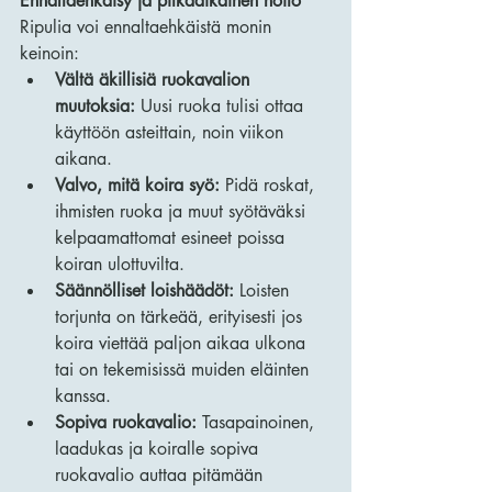
Ennaltaehkäisy ja pitkäaikainen hoito
Ripulia voi ennaltaehkäistä monin 
keinoin:
Vältä äkillisiä ruokavalion 
muutoksia:
 Uusi ruoka tulisi ottaa 
käyttöön asteittain, noin viikon 
aikana.
Valvo, mitä koira syö:
 Pidä roskat, 
ihmisten ruoka ja muut syötäväksi 
kelpaamattomat esineet poissa 
koiran ulottuvilta.
Säännölliset loishäädöt:
 Loisten 
torjunta on tärkeää, erityisesti jos 
koira viettää paljon aikaa ulkona 
tai on tekemisissä muiden eläinten 
kanssa.
Sopiva ruokavalio:
 Tasapainoinen, 
laadukas ja koiralle sopiva 
ruokavalio auttaa pitämään 