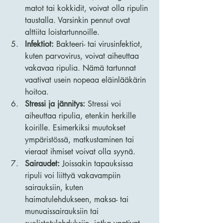
matot tai kokkidit, voivat olla ripulin 
taustalla. Varsinkin pennut ovat 
alttiita loistartunnoille.
Infektiot:
 Bakteeri- tai virusinfektiot, 
kuten parvovirus, voivat aiheuttaa 
vakavaa ripulia. Nämä tartunnat 
vaativat usein nopeaa eläinlääkärin 
hoitoa.
Stressi ja jännitys:
 Stressi voi 
aiheuttaa ripulia, etenkin herkille 
koirille. Esimerkiksi muutokset 
ympäristössä, matkustaminen tai 
vieraat ihmiset voivat olla syynä.
Sairaudet:
 Joissakin tapauksissa 
ripuli voi liittyä vakavampiin 
sairauksiin, kuten 
haimatulehdukseen, maksa- tai 
munuaissairauksiin tai 