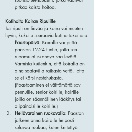
suolistotulehduksiin, jotka vaativat 
pitkäaikaista hoitoa.
Kotihoito Koiran Ripulille
Jos ripuli on lievää ja koira voi muuten 
hyvin, kokeile seuraavia kotihoitokeinoja:
Paastopäivä:
 Koiralle voi pitää 
paaston 12-24 tuntia, jotta sen 
ruoansulatuskanava saa levätä. 
Varmista kuitenkin, että koiralla on 
aina saatavilla raikasta vettä, jotta 
se ei kärsi nestehukasta. 
(Paastoaminen ei välttämättä sovi 
pennuille, seniorikoirille, koirille 
joilla on säännöllinen lääkitys tai 
alipainoisille koirille.)
Hellävarainen ruokavalio:
 Paaston 
jälkeen anna koiralle helposti 
sulavaa ruokaa, kuten keitettyä 