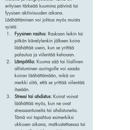
erityisen tärkeää kuumina päivinä tai 
fyysisen aktiivisuuden aikana. 
Läähättäminen voi johtua myös muista 
syistä:
Fyysinen rasitus:
 Raskaan leikin tai 
pitkän kävelylenkin jälkeen koira 
läähättää usein, kun se yrittää 
palautua ja viilentää kehoaan.
Lämpötila:
 Kuuma sää tai liiallinen 
altistuminen auringolle voi saada 
koiran läähättämään, mikä on 
merkki siitä, että se yrittää viilentää 
itseään.
Stressi tai ahdistus:
 Koirat voivat 
läähättää myös, kun ne ovat 
stressaantuneita tai ahdistuneita. 
Tämä voi tapahtua esimerkiksi 
ukkosen aikana, matkustettaessa tai 