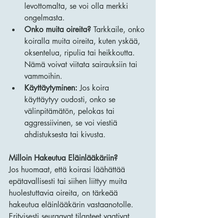
levottomalta, se voi olla merkki 
ongelmasta.
Onko muita oireita?
 Tarkkaile, onko 
koiralla muita oireita, kuten yskää, 
oksentelua, ripulia tai heikkoutta. 
Nämä voivat viitata sairauksiin tai 
vammoihin.
Käyttäytyminen:
 Jos koira 
käyttäytyy oudosti, onko se 
välinpitämätön, pelokas tai 
aggressiivinen, se voi viestiä 
ahdistuksesta tai kivusta.
Milloin Hakeutua Eläinlääkäriin?
Jos huomaat, että koirasi läähättää 
epätavallisesti tai siihen liittyy muita 
huolestuttavia oireita, on tärkeää 
hakeutua eläinlääkärin vastaanotolle. 
Erityisesti seuraavat tilanteet vaativat 