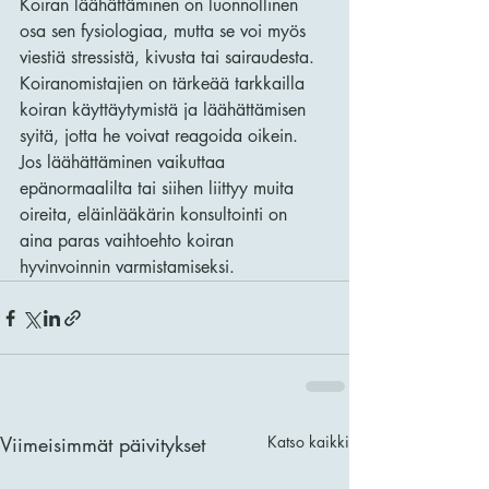
Koiran läähättäminen on luonnollinen 
osa sen fysiologiaa, mutta se voi myös 
viestiä stressistä, kivusta tai sairaudesta. 
Koiranomistajien on tärkeää tarkkailla 
koiran käyttäytymistä ja läähättämisen 
syitä, jotta he voivat reagoida oikein. 
Jos läähättäminen vaikuttaa 
epänormaalilta tai siihen liittyy muita 
oireita, eläinlääkärin konsultointi on 
aina paras vaihtoehto koiran 
hyvinvoinnin varmistamiseksi.
Viimeisimmät päivitykset
Katso kaikki