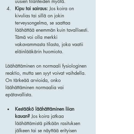
uusien tilanteiden myötä.
Kipu tai sairaus:
 Jos koira on 
kivulias tai sillä on jokin 
terveysongelma, se saattaa 
läähättää enemmän kuin tavallisesti. 
Tämä voi olla merkki 
vakavammasta tilasta, joka vaatii 
eläinlääkärin huomiota.
Läähättäminen on normaali fysiologinen 
reaktio, mutta sen syyt voivat vaihdella. 
On tärkeää arvioida, onko 
läähättäminen normaalia vai 
epätavallista.
Kestääkö läähättäminen liian 
kauan?
 Jos koira jatkaa 
läähättämistä pitkään rasituksen 
jälkeen tai se näyttää erityisen 