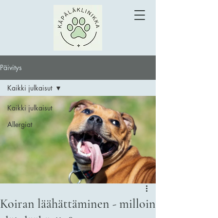
Päivitys
Kaikki julkaisut
Kaikki julkaisut
Allergiat
Koiran läähättäminen - milloin