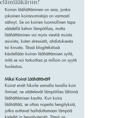
eläinlääkäriin?
Koiran läähättäminen on asia, jonka 
jokainen koiranomistaja on varmasti 
nähnyt. Se on koirien luonnollinen tapa 
säädellä kehon lämpötilaa, mutta 
läähättäminen voi myös viestiä muista 
asioista, kuten stressistä, ahdistuksesta 
tai kivusta. Tässä blogitekstissä 
käsitellään koiran läähättämisen syitä, 
mitä se voi tarkoittaa ja milloin on syytä 
huolestua.
Miksi Koirat Läähättävät?
Koirat eivät hikoile samalla tavalla kuin 
ihmiset; ne säätelevät lämpötilaa lähinnä 
läähättämisen kautta. Kun koira 
läähättää, se ottaa nopeita hengityksiä, 
jotka auttavat haihduttamaan lämpöä 
kieleltä ja hengitysteistä. Tämä on 