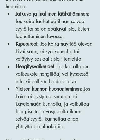
huomiota:
Jatkuva ja liiallinen läähättäminen:
Jos koira läähättää ilman selvää 
syytä tai se on epätavallista, kuten 
läähättäminen levossa.
Kipuoireet:
 Jos koira näyttää olevan 
kivuissaan, ei syö kunnolla tai 
vetäytyy sosiaalisista tilanteista.
Hengitysvaikeudet:
 Jos koiralla on 
vaikeuksia hengittää, voi kyseessä 
olla kiireellisen hoidon tarve.
Yleisen kunnon huonontuminen:
 Jos 
koira ei pysty nousemaan tai 
kävelemään kunnolla, ja vaikuttaa 
letargiselta ja väsyneeltä ilman 
selvää syytä, kannattaa ottaa 
yhteyttä eläinlääkäriin. 