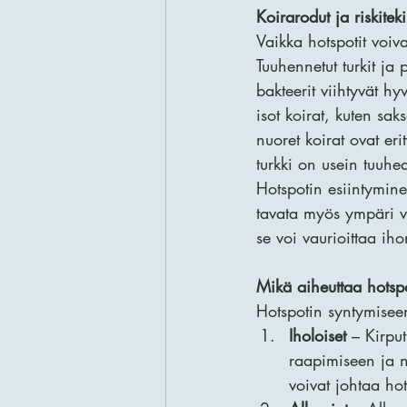
Koirarodut ja riskiteki
Vaikka hotspotit voiva
Tuuhennetut turkit ja 
bakteerit viihtyvät h
isot koirat, kuten s
nuoret koirat ovat erit
turkki on usein tuuhe
Hotspotin esiintymine
tavata myös ympäri v
se voi vaurioittaa iho
Mikä aiheuttaa hotsp
Hotspotin syntymiseen
Iholoiset
 – Kirpu
raapimiseen ja n
voivat johtaa hot