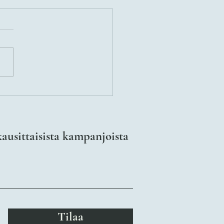
nevan lemmikin sairaudet:
jokaisen omistajan tulisi
ä
kausittaisista kampanjoista
Tilaa