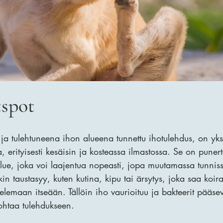
tspot
 ja tulehtuneena ihon alueena tunnettu ihotulehdus, on yks
a, erityisesti kesäisin ja kosteassa ilmastossa. Se on pune
alue, joka voi laajentua nopeasti, jopa muutamassa tunnis
in taustasyy, kuten kutina, kipu tai ärsytys, joka saa koi
elemaan itseään. Tällöin iho vaurioituu ja bakteerit pääs
ohtaa tulehdukseen.