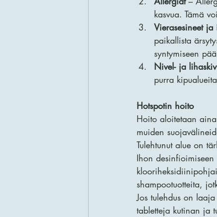
Allergiat
 – Aller
kasvua. Tämä voi 
Vierasesineet ja 
paikallista ärsyt
syntymiseen pään
Nivel- ja lihaskiv
purra kipualueita
Hotspotin hoito
Hoito aloitetaan aina
muiden suojavälineide
Tulehtunut alue on tär
Ihon desinfioimiseen 
klooriheksidiinipohja
shampootuotteita, jot
Jos tulehdus on laaja 
tabletteja kutinan ja 