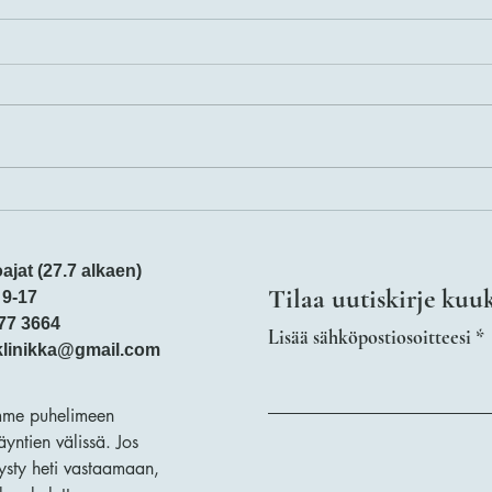
Tavallisimmat alkueläinten
Vanhe
aiheuttamat ripulit koirilla
Mitä 
tietä
ajat (27.7 alkaen)
Tilaa uutiskirje kuu
 9-17
77 3664
Lisää sähköpostiosoitteesi
klinikka@gmail.com
me puhelimeen
äyntien välissä. Jos
sty heti vastaamaan,