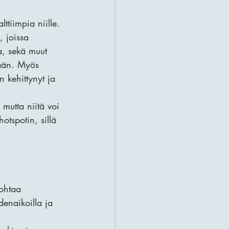
lttiimpia niille. 
, joissa 
a, sekä muut 
mään. Myös 
n kehittynyt ja 
 mutta niitä voi 
tspotin, sillä 
johtaa 
enaikoilla ja 