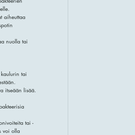
bakteerien 
elle.
at aiheuttaa 
spotin 
aa nuolla tai 
kaulurin tai 
estään.
ta itseään lisää. 
bakteerisia 
nivoiteita tai -
 voi olla 