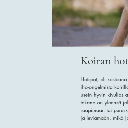
Koiran ho
Hotspot, eli kosteana
iho-ongelmista koirill
usein hyvin kivulias 
takana on yleensä jok
raapimaan tai puresk
ja leviämään, mikä j