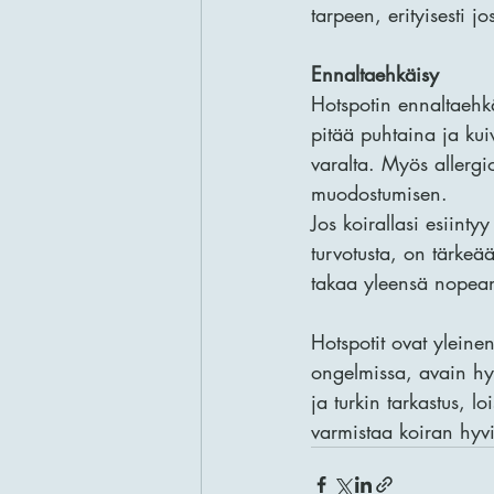
tarpeen, erityisesti j
Ennaltaehkäisy
Hotspotin ennaltaehkäi
pitää puhtaina ja kuiv
varalta. Myös allergi
muodostumisen.
Jos koirallasi esiinty
turvotusta, on tärke
takaa yleensä nopean 
Hotspotit ovat yleine
ongelmissa, avain hy
ja turkin tarkastus, l
varmistaa koiran hyv