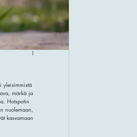
i yleisimmistä 
rtava, märkä ja 
sa. Hotspotin 
ran nuolemaan, 
evät kasvamaan 