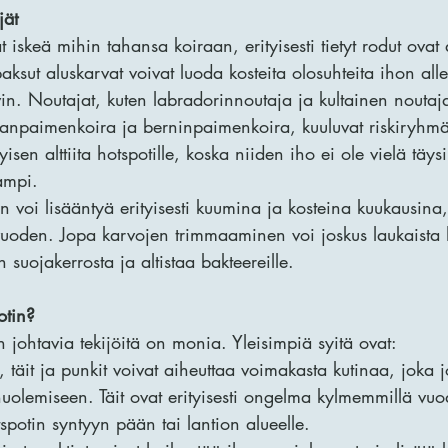
jät
t iskeä mihin tahansa koiraan, erityisesti tietyt rodut ovat a
paksut aluskarvat voivat luoda kosteita olosuhteita ihon alle
yvin. Noutajat, kuten labradorinnoutaja ja kultainen noutaj
aksanpaimenkoira ja berninpaimenkoira, kuuluvat riskiryh
yisen alttiita hotspotille, koska niiden iho ei ole vielä täysi
ampi.
n voi lisääntyä erityisesti kuumina ja kosteina kuukausina,
uoden. Jopa karvojen trimmaaminen voi joskus laukaista ho
n suojakerrosta ja altistaa bakteereille.
otin?
 johtavia tekijöitä on monia. Yleisimpiä syitä ovat:
t, täit ja punkit voivat aiheuttaa voimakasta kutinaa, joka 
uolemiseen. Täit ovat erityisesti ongelma kylmemmillä vuod
spotin syntyyn pään tai lantion alueelle.