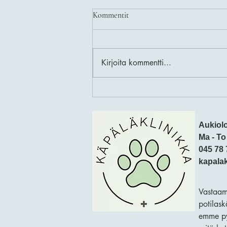
Kommentit
Kirjoita kommentti...
Kanin tassunpohjatulehdus eli
pododermatiitti
Aukiolo
Ma - To
045 78 
kapala
Vastaam
potilask
emme py