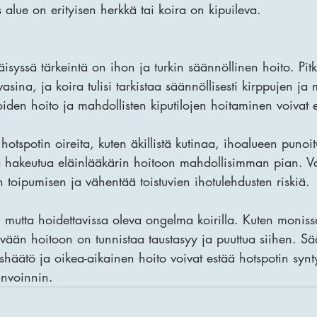
os alue on erityisen herkkä tai koira on kipuileva.
syssä tärkeintä on ihon ja turkin säännöllinen hoito. Pitkät
asina, ja koira tulisi tarkistaa säännöllisesti kirppujen ja
oiden hoito ja mahdollisten kiputilojen hoitaminen voivat 
y hotspotin oireita, kuten äkillistä kutinaa, ihoalueen punoit
ää hakeutua eläinlääkärin hoitoon mahdollisimman pian. V
toipumisen ja vähentää toistuvien ihotulehdusten riskiä.
n mutta hoidettavissa oleva ongelma koirilla. Kuten moniss
vään hoitoon on tunnistaa taustasyy ja puuttua siihen. Sä
oishäätö ja oikea-aikainen hoito voivat estää hotspotin syn
invoinnin.