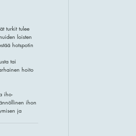
 turkit tulee 
 muiden loisten 
estää hotspotin 
usta tai 
arhainen hoito 
a iho-
ännöllinen ihon 
tymisen ja 