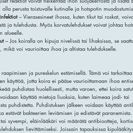
giset reaktiot voivat heikentää ihon suojakerrosta ja lisätä 
olla perusta toistuvalle kutinalle ja hotspotin muodostumis
infektiot
 – Vierasesineet ihossa, kuten tikut tai roskat, voiv
ystä ja tulehdusta. Myös korvatulehdukset voivat johtaa hot
 alueelle.
ut
 – Jos koiralla on kipuja nivelissä tai lihaksissa, se saatt
, mikä voi vaurioittaa ihoa ja altistaa tulehdukselle.
 raapimisen ja pureskelun estämisellä. Tämä voi tarkoittaa 
n käyttöä, jotta koira ei pääse vaurioittamaan ihoa entis
keää puhdistaa huolellisesti, mutta varoen, ettei koira satu
voidaan käyttää mietoja liuoksia, kuten laimeaa jodi- tai 
ista puhdistetta. Puhdistuksen jälkeen voidaan käyttää anti
ka estävät bakteerien leviämisen ja edistävät paranemista.
tai syvempi, eläinlääkäri voi määrätä antibiootteja, kortiso
tulehduksen lievittämiseksi. Joissain tapauksissa kipulääkitys