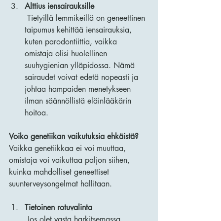
Alttius iensairauksille
 Tietyillä lemmikeillä on geneettinen 
taipumus kehittää iensairauksia, 
kuten parodontiittia, vaikka 
omistaja olisi huolellinen 
suuhygienian ylläpidossa. Nämä 
sairaudet voivat edetä nopeasti ja 
johtaa hampaiden menetykseen 
ilman säännöllistä eläinlääkärin 
hoitoa.
Voiko genetiikan vaikutuksia ehkäistä?
Vaikka genetiikkaa ei voi muuttaa, 
omistaja voi vaikuttaa paljon siihen, 
kuinka mahdolliset geneettiset 
suunterveysongelmat hallitaan.
Tietoinen rotuvalinta
 Jos olet vasta harkitsemassa 