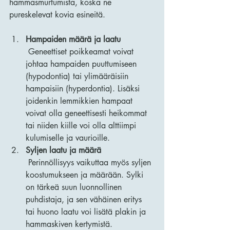
hammasmurtumista, koska ne 
pureskelevat kovia esineitä.
Hampaiden määrä ja laatu
 Geneettiset poikkeamat voivat 
johtaa hampaiden puuttumiseen 
(hypodontia) tai ylimääräisiin 
hampaisiin (hyperdontia). Lisäksi 
joidenkin lemmikkien hampaat 
voivat olla geneettisesti heikommat 
tai niiden kiille voi olla alttiimpi 
kulumiselle ja vaurioille.
Syljen laatu ja määrä
 Perinnöllisyys vaikuttaa myös syljen 
koostumukseen ja määrään. Sylki 
on tärkeä suun luonnollinen 
puhdistaja, ja sen vähäinen eritys 
tai huono laatu voi lisätä plakin ja 
hammaskiven kertymistä.