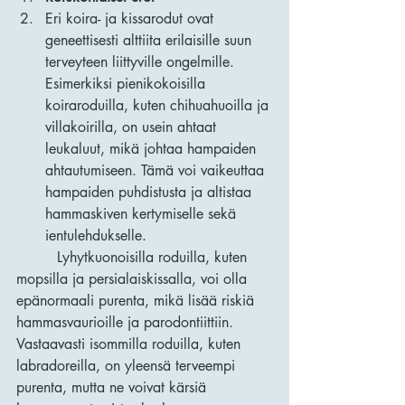
Eri koira- ja kissarodut ovat 
geneettisesti alttiita erilaisille suun 
terveyteen liittyville ongelmille. 
Esimerkiksi pienikokoisilla 
koiraroduilla, kuten chihuahuoilla ja 
villakoirilla, on usein ahtaat 
leukaluut, mikä johtaa hampaiden 
ahtautumiseen. Tämä voi vaikeuttaa 
hampaiden puhdistusta ja altistaa 
hammaskiven kertymiselle sekä 
ientulehdukselle.
         Lyhytkuonoisilla roduilla, kuten 
mopsilla ja persialaiskissalla, voi olla 
epänormaali purenta, mikä lisää riskiä    
hammasvaurioille ja parodontiittiin. 
Vastaavasti isommilla roduilla, kuten 
labradoreilla, on yleensä terveempi 
purenta, mutta ne voivat kärsiä 