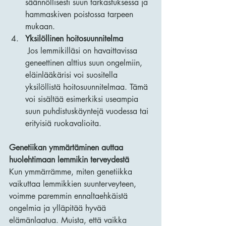
säännöllisesti suun tarkastuksessa ja 
hammaskiven poistossa tarpeen 
mukaan.
Yksilöllinen hoitosuunnitelma
 Jos lemmikilläsi on havaittavissa 
geneettinen alttius suun ongelmiin, 
eläinlääkärisi voi suositella 
yksilöllistä hoitosuunnitelmaa. Tämä 
voi sisältää esimerkiksi useampia 
suun puhdistuskäyntejä vuodessa tai 
erityisiä ruokavalioita.
Genetiikan ymmärtäminen auttaa 
huolehtimaan lemmikin terveydestä
Kun ymmärrämme, miten genetiikka 
vaikuttaa lemmikkien suunterveyteen, 
voimme paremmin ennaltaehkäistä 
ongelmia ja ylläpitää hyvää 
elämänlaatua. Muista, että vaikka 