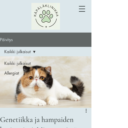
Päivitys
Kaikki julkaisut
Kaikki julkaisut
Allergiat
Genetiikka ja hampaiden