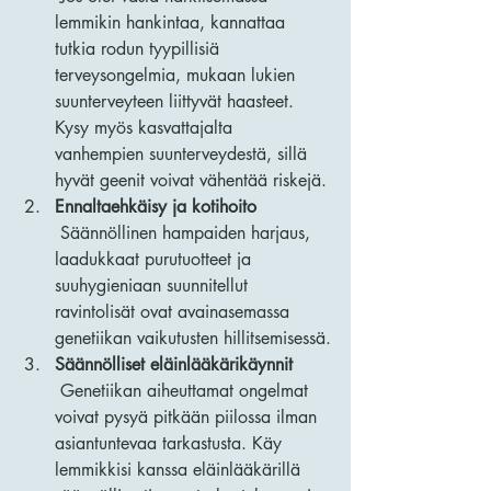
lemmikin hankintaa, kannattaa 
tutkia rodun tyypillisiä 
terveysongelmia, mukaan lukien 
suunterveyteen liittyvät haasteet. 
Kysy myös kasvattajalta 
vanhempien suunterveydestä, sillä 
hyvät geenit voivat vähentää riskejä.
Ennaltaehkäisy ja kotihoito
 Säännöllinen hampaiden harjaus, 
laadukkaat purutuotteet ja 
suuhygieniaan suunnitellut 
ravintolisät ovat avainasemassa 
genetiikan vaikutusten hillitsemisessä.
Säännölliset eläinlääkärikäynnit
 Genetiikan aiheuttamat ongelmat 
voivat pysyä pitkään piilossa ilman 
asiantuntevaa tarkastusta. Käy 
lemmikkisi kanssa eläinlääkärillä 