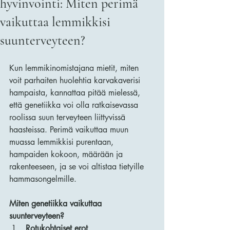
hyvinvointi: Miten perimä
vaikuttaa lemmikkisi
suunterveyteen?
Kun lemmikinomistajana mietit, miten 
voit parhaiten huolehtia karvakaverisi 
hampaista, kannattaa pitää mielessä, 
että genetiikka voi olla ratkaisevassa 
roolissa suun terveyteen liittyvissä 
haasteissa. Perimä vaikuttaa muun 
muassa lemmikkisi purentaan, 
hampaiden kokoon, määrään ja 
rakenteeseen, ja se voi altistaa tietyille 
hammasongelmille.
Miten genetiikka vaikuttaa 
suunterveyteen?
Rotukohtaiset erot