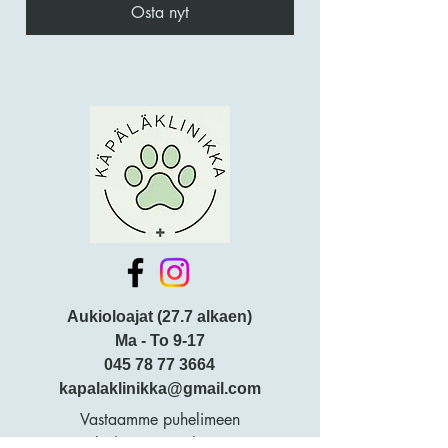
Osta nyt
Aukioloajat (27.7 alkaen)
Ma - To 9-17
045 78 77 3664
kapalaklinikka@gmail.com
Vastaamme puhelimeen
potilaskäyntien välissä. Jos